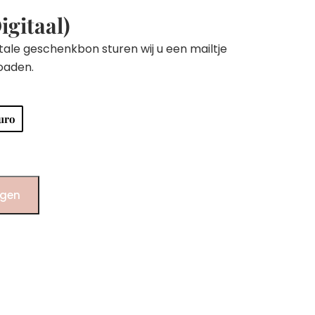
gitaal)
itale geschenkbon sturen wij u een mailtje
oaden.
uro
agen