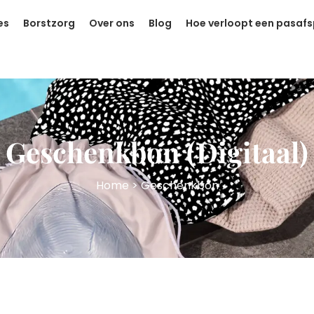
es
Borstzorg
Over ons
Blog
Hoe verloopt een pasaf
Geschenkbon (Digitaal)
Home
> Geschenkbon