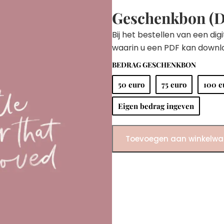
Geschenkbon (Di
Bij het bestellen van een dig
waarin u een PDF kan downl
BEDRAG GESCHENKBON
50 euro
75 euro
100 e
Eigen bedrag ingeven
Toevoegen aan winkelw