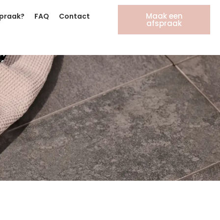
Maak een
spraak?
FAQ
Contact
afspraak