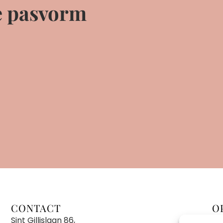
e pasvorm
CONTACT
O
Sint Gillislaan 86,
En